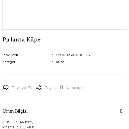
Pırlanta Küpe
Stok Kodu
EY0002310000E73
Kategori
Küpe
Tavsiye Et
Paylaş
Karşılaştır
Ürün Bilgisi
Altın : 14K (585)
Pırlanta : 0.55 karat