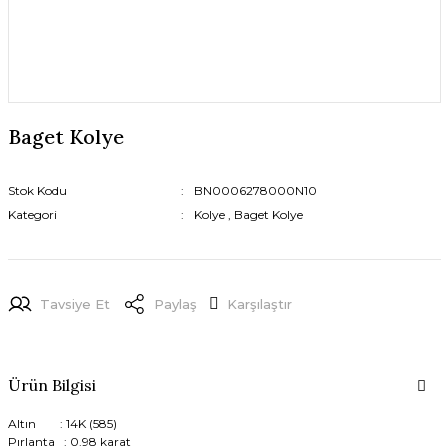
Baget Kolye
Stok Kodu
BN0006278000N10
Kategori
Kolye
,
Baget Kolye
Tavsiye Et
Paylaş
Karşılaştır
Ürün Bilgisi
Altın : 14K (585)
Pırlanta : 0.98 karat