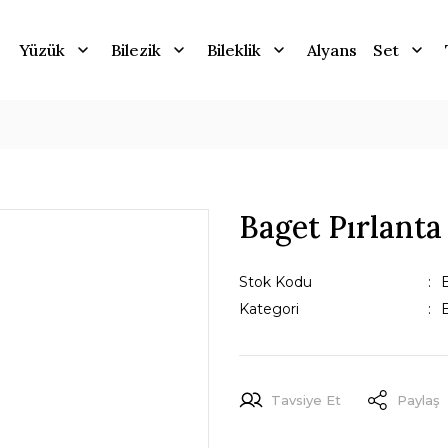
Yüzük
Bilezik
Bileklik
Alyans
Set
Baget Pırlanta
Stok Kodu
Kategori
B
Tavsiye Et
Paylaş