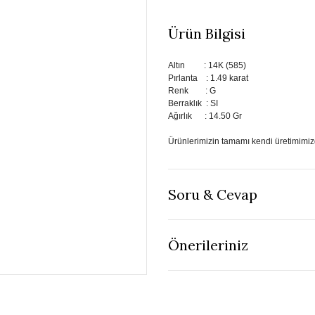
Ürün Bilgisi
Altın : 14K (585)
Pırlanta : 1.49 karat
Renk : G
Berraklık : SI
Ağırlık : 14.50 Gr
Ürünlerimizin tamamı kendi üretimimizd
Soru & Cevap
Önerileriniz