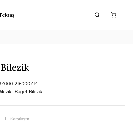
Tektaş
 Bilezik
BZ0001216000Z14
ilezik
,
Baget Bilezik
Karşılaştır