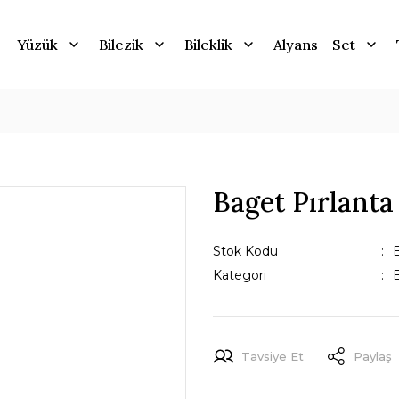
Yüzük
Bilezik
Bileklik
Alyans
Set
Baget Pırlanta
Stok Kodu
Kategori
B
Tavsiye Et
Paylaş