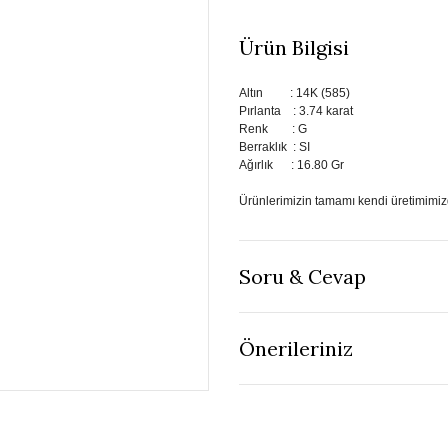
Ürün Bilgisi
Altın : 14K (585)
Pırlanta : 3.74 karat
Renk : G
Berraklık : SI
Ağırlık : 16.80 Gr
Ürünlerimizin tamamı kendi üretimimizd
Soru & Cevap
Önerileriniz