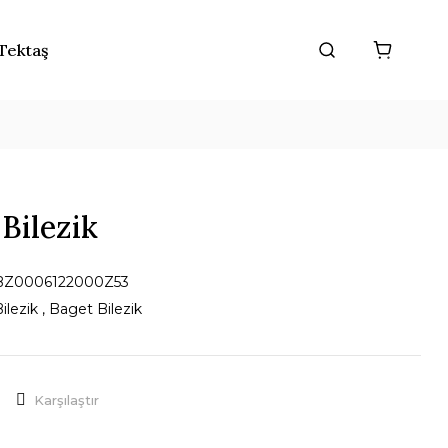
Tektaş
 Bilezik
BZ0006122000Z53
ilezik
,
Baget Bilezik
Karşılaştır