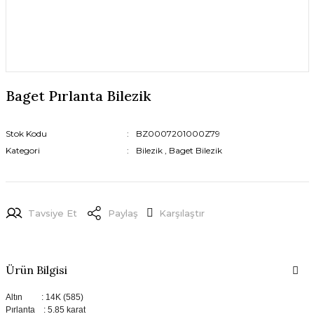
Baget Pırlanta Bilezik
Stok Kodu
BZ0007201000Z79
Kategori
Bilezik
,
Baget Bilezik
Tavsiye Et
Paylaş
Karşılaştır
Ürün Bilgisi
Altın : 14K (585)
Pırlanta : 5.85 karat