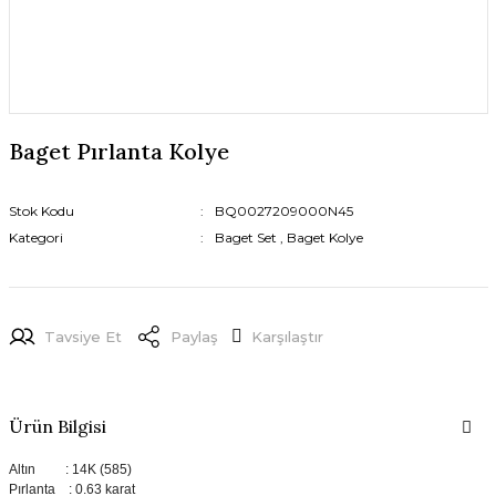
Baget Pırlanta Kolye
Stok Kodu
BQ0027209000N45
Kategori
Baget Set
,
Baget Kolye
Tavsiye Et
Paylaş
Karşılaştır
Ürün Bilgisi
Altın : 14K (585)
Pırlanta : 0.63 karat