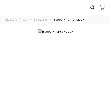
Anasayfa
Set
Baget Set
Baget Pırlanta Yüzük