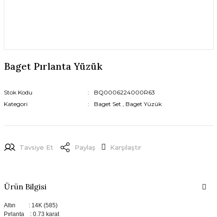
Baget Pırlanta Yüzük
Stok Kodu
BQ0006224000R63
Kategori
Baget Set
,
Baget Yüzük
Tavsiye Et
Paylaş
Karşılaştır
Ürün Bilgisi
Altın : 14K (585)
Pırlanta : 0.73 karat