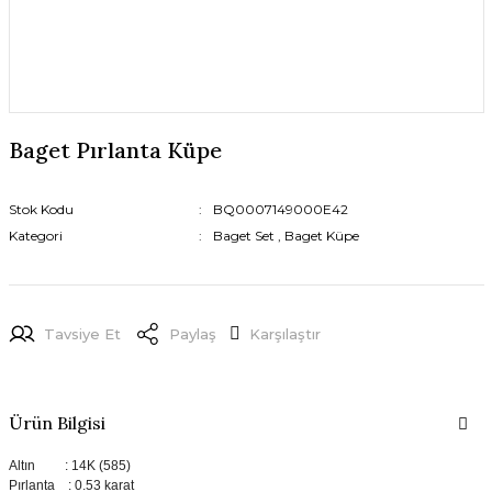
Baget Pırlanta Küpe
Stok Kodu
BQ0007149000E42
Kategori
Baget Set
,
Baget Küpe
Tavsiye Et
Paylaş
Karşılaştır
Ürün Bilgisi
Altın : 14K (585)
Pırlanta : 0.53 karat