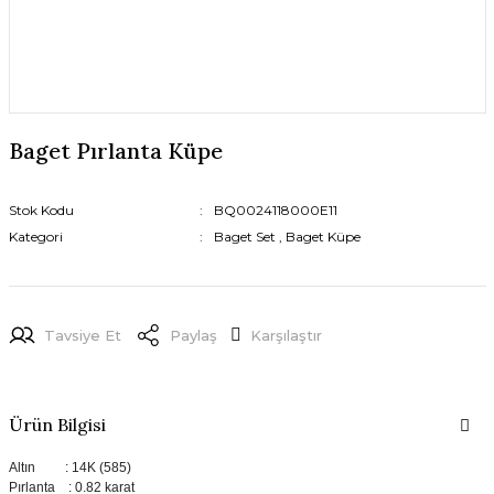
Baget Pırlanta Küpe
Stok Kodu
BQ0024118000E11
Kategori
Baget Set
,
Baget Küpe
Tavsiye Et
Paylaş
Karşılaştır
Ürün Bilgisi
Altın : 14K (585)
Pırlanta : 0.82 karat