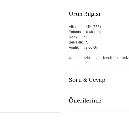
Ürün Bilgisi
Altın : 14K (585)
Pırlanta : 0.48 karat
Renk : G
Berraklık : SI
Ağırlık : 2.60 Gr
Ürünlerimizin tamamı kendi üretimimiz
Soru & Cevap
Önerileriniz