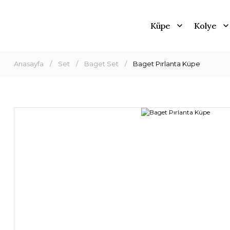
Küpe
Kolye
Anasayfa
Set
Baget Set
Baget Pırlanta Küpe