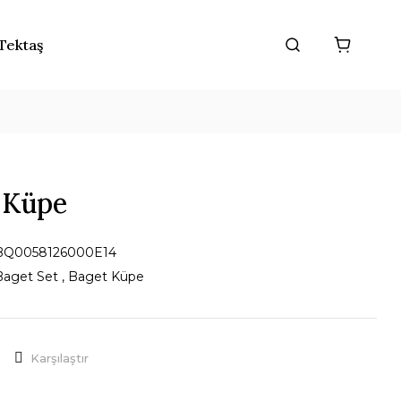
Tektaş
a Küpe
BQ0058126000E14
Baget Set
,
Baget Küpe
Karşılaştır