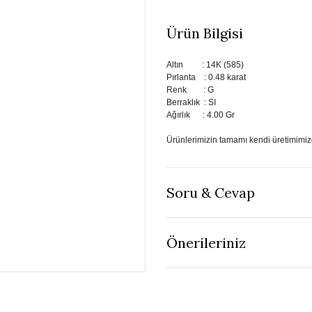
Ürün Bilgisi
Altın : 14K (585)
Pırlanta : 0.48 karat
Renk : G
Berraklık : SI
Ağırlık : 4.00 Gr
Ürünlerimizin tamamı kendi üretimimizd
Soru & Cevap
Önerileriniz