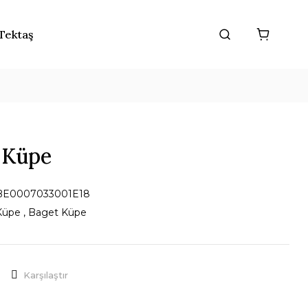
Tektaş
a Küpe
BE0007033001E18
Küpe
,
Baget Küpe
Karşılaştır