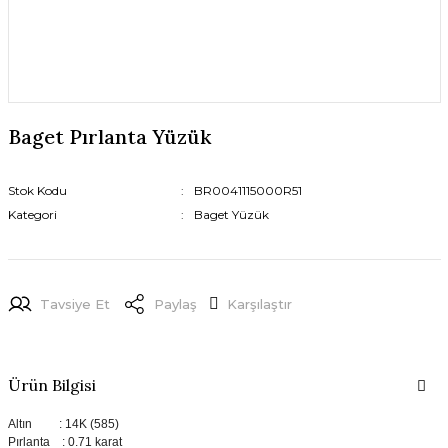
Baget Pırlanta Yüzük
Stok Kodu
BR0041115000R51
Kategori
Baget Yüzük
Tavsiye Et
Paylaş
Karşılaştır
Ürün Bilgisi
Altın : 14K (585)
Pırlanta : 0.71 karat