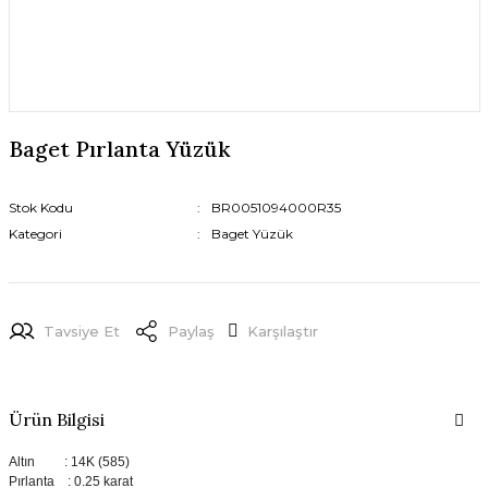
Baget Pırlanta Yüzük
Stok Kodu
BR0051094000R35
Kategori
Baget Yüzük
Tavsiye Et
Paylaş
Karşılaştır
Ürün Bilgisi
Altın : 14K (585)
Pırlanta : 0.25 karat