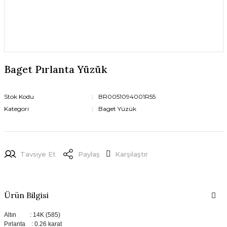
Baget Pırlanta Yüzük
Stok Kodu
BR0051094001R55
Kategori
Baget Yüzük
Tavsiye Et
Paylaş
Karşılaştır
Ürün Bilgisi
Altın : 14K (585)
Pırlanta : 0.26 karat