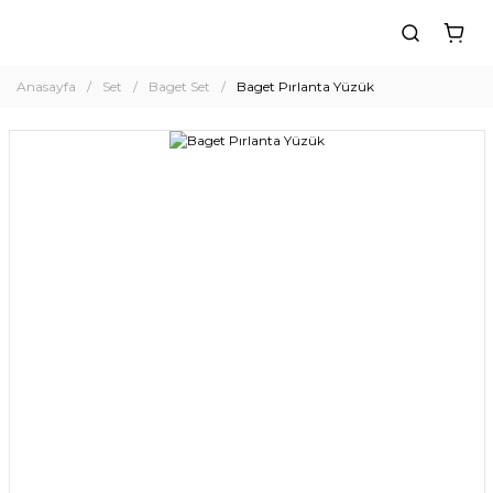
Anasayfa
Set
Baget Set
Baget Pırlanta Yüzük