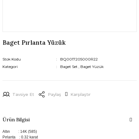
Baget Pırlanta Yüzük
Stok Kodu
BQ0017205000R22
Kategori
Baget Set
,
Baget Yüzük
Tavsiye Et
Paylaş
Karşılaştır
Ürün Bilgisi
Altın : 14K (585)
Pırlanta : 0.32 karat