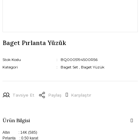
Baget Pırlanta Yüzük
Stok Kodu
BQ0005194500R56
Kategori
Baget Set
,
Baget Yüzük
Tavsiye Et
Paylaş
Karşılaştır
Ürün Bilgisi
Altın : 14K (585)
Pırlanta : 0.50 karat