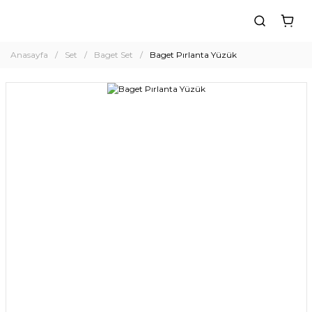
Anasayfa
Set
Baget Set
Baget Pırlanta Yüzük