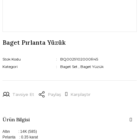
Baget Pırlanta Yüzük
Stok Kodu
BQ0029102000R45
Kategori
Baget Set
,
Baget Yüzük
Tavsiye Et
Paylaş
Karşılaştır
Ürün Bilgisi
Altın : 14K (585)
Pırlanta : 0.35 karat