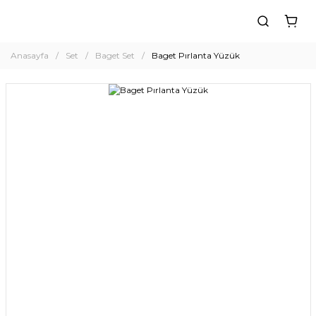
Anasayfa
Set
Baget Set
Baget Pırlanta Yüzük