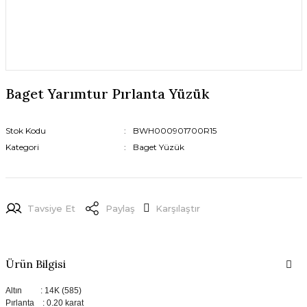
Baget Yarımtur Pırlanta Yüzük
Stok Kodu
BWH000901700R15
Kategori
Baget Yüzük
Tavsiye Et
Paylaş
Karşılaştır
Ürün Bilgisi
Altın : 14K (585)
Pırlanta : 0.20 karat