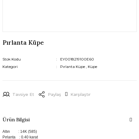
Pırlanta Küpe
Stok Kodu
EY0018219100E60
Kategori
Pırlanta Küpe
,
Küpe
Tavsiye Et
Paylaş
Karşılaştır
Ürün Bilgisi
Altın : 14K (585)
Pırlanta : 0.40 karat