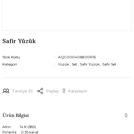
Safir Yüzük
Stok Kodu
AQC000406800R16
Kategori
Yüzük
,
Set
,
Safir Yüzük
,
Safir Set
Tavsiye Et
Paylaş
Karşılaştır
Ürün Bilgisi
Altın : 14 K (585)
Pırlanta : 0.35 karat