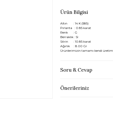
Ürün Bilgisi
Altın : 14 K (585)
Pırlanta : 0.85 karat
Renk : G
Berraklık : SI
Sitrin : 10.85 karat
Ağırlık : 8.00 Gr
Ürünlerimizin tamamı kendi üretim
Soru & Cevap
Önerileriniz