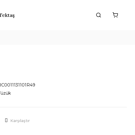
Tektaş
RC0011131101R49
Yüzük
Karşılaştır